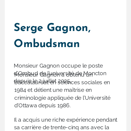
Serge Gagnon,
Ombudsman
Monsieur Gagnon occupe le poste
d’Ombud de l’université de Moncton
Monsieur Gagnon a obtenu un
depuis le 2 juillet 2025.
baccalauréat en sciences sociales en
1984 et détient une maîtrise en
criminologie appliquée de l’Université
d’Ottawa depuis 1986.
Il a acquis une riche expérience pendant
sa carrière de trente-cinq ans avec la