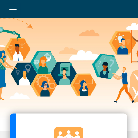
Acceuil
Mieux connaitre l'ombud
Valeurs
Ressources
Mandat
Politiques
Services
Contacter
Publications et lien utiles
Biographie
L'ombud