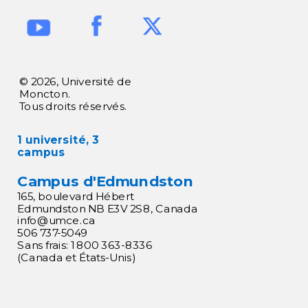
Salaires
Mon compte Orbis
Recherche sur les programmes
coop et ATE
Expérience
Programmes coop
Modèle de formation coop
© 2026, Université de
Moncton.
Programmes coop
▾
Tous droits réservés.
1 université, 3
Périodes de stage
Responsabilités – employeurs
▾
campus
Campus d'Edmundston
Pendant le stage
Calendrier et statistiques
▾
165, boulevard Hébert
Edmundston NB E3V 2S8, Canada
info@umce.ca
Responsabilités – étudiantes et
Embaucher une étudiante ou un
Soutien financier – Programmes
506 737-5049
étudiants
Sans frais: 1 800 363-8336
étudiant coop
principaux
(Canada et États-Unis)
Responsabilités – Université de
Moncton