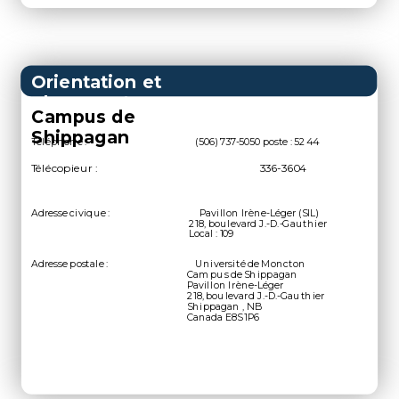
Orientation et
placement
Campus de
Shippagan
Téléphone :
(506) 737-5050 poste : 5244
Télécopieur :
336-3604
Adresse civique :
Pavillon Irène-Léger (SIL
)
218, boulevard J.-D.-Gauthier
Local :
109
Adresse postale :
Université de Moncton
Campus de Shippagan
Pavillon Irène-Léger
218, boulevard J.-D.-Gauthier
Shippagan , NB
Canada E8S 1P6