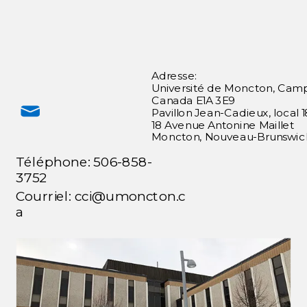
Adresse:
Université de Moncton, Ca
C
anada
E1A 3E9
Pavillon Jean-Cadieux, local 
18
Avenue Antonine Maillet
Moncton, Nouveau-Brunswic
Téléphone:
506-858-
3752
Courriel: cci@umoncton.c
a