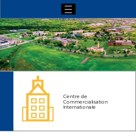
Acceuil
Activités régulière du cci
Mission commerciale
Semaine du commerce International
Semaine de la francophonie à l'Umcm
Centre de
CCI & Cies
Commercialisation
Internationale
Archives