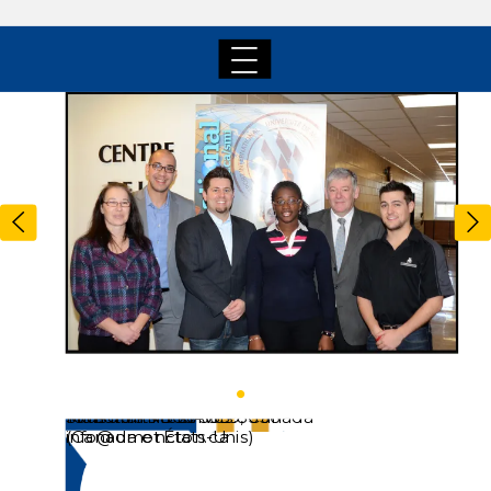
Centre de commercialisation
Journées internationales 2012
© 2025, Université de Moncton.
Campus de Moncton
18, avenue Antonine-Maillet
506 858-4000
1 université, 3 campus
internationale
Tous droits réservés.
Moncton
Sans frais: 1 800 363-8336
NB E1A 3E9, Canada
info@umoncton.ca
(Canada et États-Unis)
Campus de Moncton