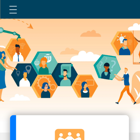
Acceuil
Mieux connaitre l'ombud
Valeurs
Ressources
Mandat
Politiques
Services
Contacter
Publications et lien utiles
Biographie
L'ombud