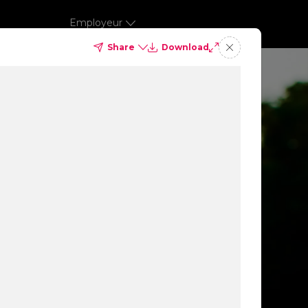
Employeur
Share
Download