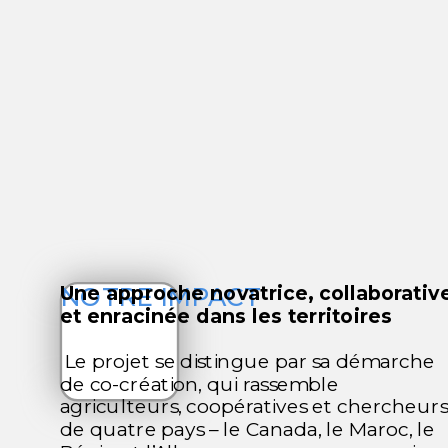
NOTRE IMPACT
Une approche novatrice, collaborativ
et enracinée dans les territoires
Le projet se distingue par sa démarche
de
co-création
, qui rassemble
agriculteurs, coopératives et chercheurs
de quatre pays – le Canada, le Maroc, le