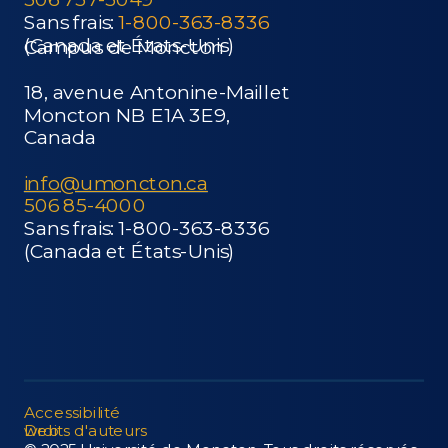
Sans frais:
1-800-363-8336
(Canada et États-Unis)
Campus de Moncton
18, avenue Antonine-Maillet
Moncton NB E1A 3E9,
Canada
i​nfo@umoncton.ca
506 85-4000
Sans frais: 1-800-363-8336
(Canada et États-Unis)
Accessibilité
web​
D​roits d'auteurs