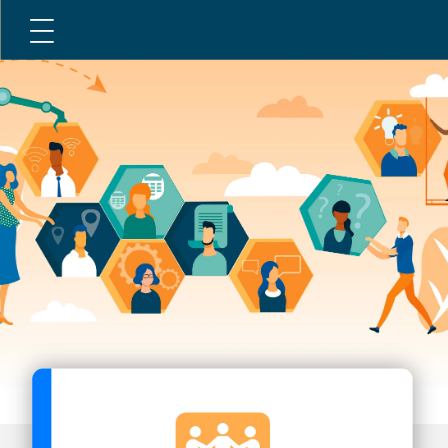
Acceuil
Mieux connaitre l'ombud
Valeurs
Ressources
Mandat
Politiques
Services
Contacter
Publications et lien utiles
Biographie
L'ombud