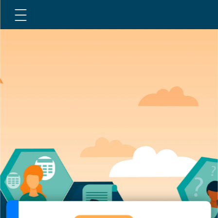
Accueil
Mieux connaitre l'ombud
Valeurs
Ressources
Mandat
Politiques
Services
Contacter
Publications et lien utiles
Biographie
L'ombud